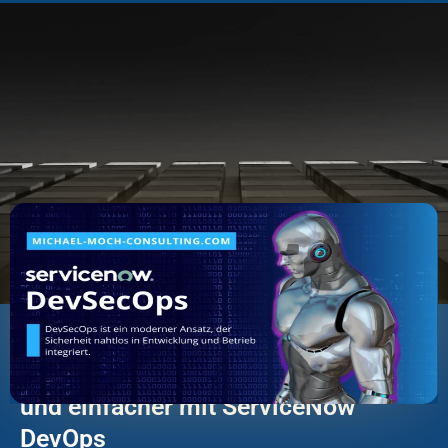
Termin buchen
🕒 4 Minuten
DevSecOps – Sicherheit intelligenter
und einfacher mit ServiceNow
DevOps