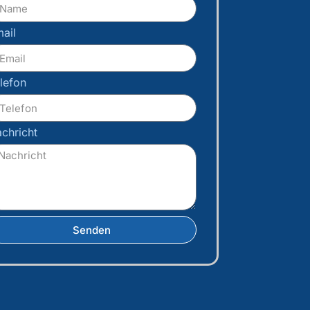
ail
lefon
chricht
Senden