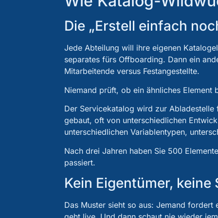
Wie Katalog-Wildwu
Die „Erstell einfach noc
Jede Abteilung will ihre eigenen Kataloge
separates fürs Offboarding. Dann ein ande
Mitarbeitende versus Festangestellte.
Niemand prüft, ob ein ähnliches Element be
Der Servicekatalog wird zur Abladestelle 
gebaut, oft von unterschiedlichen Entwic
unterschiedlichen Variablentypen, untersch
Nach drei Jahren haben Sie 500 Elemente.
passiert.
Kein Eigentümer, keine 
Das Muster sieht so aus: Jemand fordert e
geht live. Und dann schaut nie wieder jem