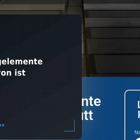
ServiceNow
About
Services
References
Blo
Katalogelemente
davon ist kaputt
chaufenster
N