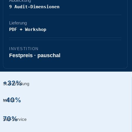
Abdeckung
9 Audit-Dimensionen
Lieferung
PDF + Workshop
INVESTITION
Festpreis · pauschal
+32%
SLA-Erfüllung
-40%
MTTR
70%
Self-Service