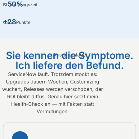
−50%
Bearbeitungszeit
+28
CSAT-Punkte
Sie kennen die Symptome.
Ausgangslage
Ich liefere den Befund.
ServiceNow läuft. Trotzdem stockt es:
Upgrades dauern Wochen, Customizing
wuchert, Releases werden verschoben, der
ROI bleibt diffus. Genau hier setzt mein
Health-Check an — mit Fakten statt
Vermutungen.