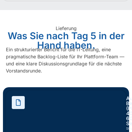
Lieferung
Was Sie nach Tag 5 in der
Hand haben.
Ein strukturierter Bericht für die IT-Leitung, eine
pragmatische Backlog-Liste für Ihr Plattform-Team —
und eine klare Diskussionsgrundlage für die nächste
Vorstandsrunde.
Au
Be
(P
4
6
Se
Stru