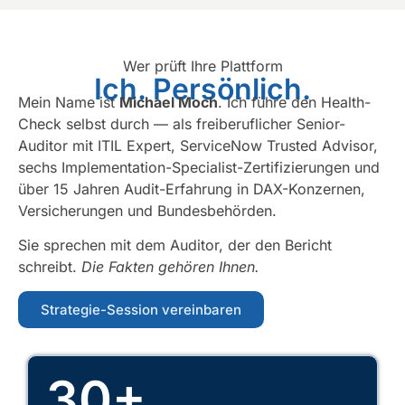
Wer prüft Ihre Plattform
Ich. Persönlich.
Mein Name ist
Michael Moch
. Ich führe den Health-
Check selbst durch — als freiberuflicher Senior-
Auditor mit ITIL Expert, ServiceNow Trusted Advisor,
sechs Implementation-Specialist-Zertifizierungen und
über 15 Jahren Audit-Erfahrung in DAX-Konzernen,
Versicherungen und Bundesbehörden.
Sie sprechen mit dem Auditor, der den Bericht
schreibt.
Die Fakten gehören Ihnen.
Strategie-Session vereinbaren
30+