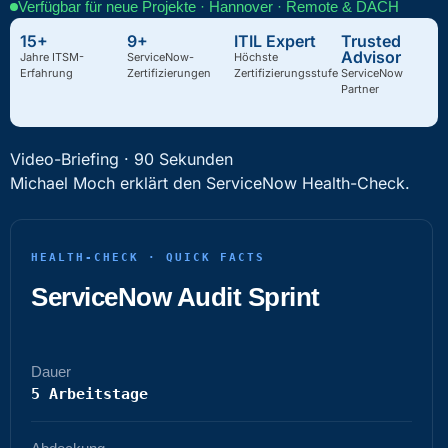
Verfügbar für neue Projekte · Hannover · Remote & DACH
15+
9+
ITIL Expert
Trusted
Advisor
Jahre ITSM-
ServiceNow-
Höchste
Erfahrung
Zertifizierungen
Zertifizierungsstufe
ServiceNow
Partner
Video-Briefing · 90 Sekunden
Michael Moch erklärt den ServiceNow Health-Check.
HEALTH-CHECK · QUICK FACTS
ServiceNow Audit Sprint
Dauer
5 Arbeitstage