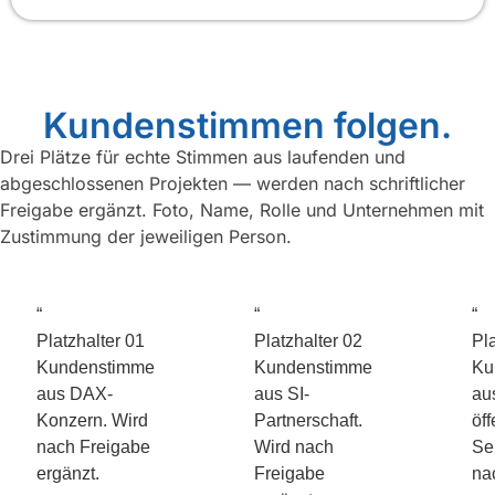
Kundenstimmen folgen.
Drei Plätze für echte Stimmen aus laufenden und
abgeschlossenen Projekten — werden nach schriftlicher
Freigabe ergänzt. Foto, Name, Rolle und Unternehmen mit
Zustimmung der jeweiligen Person.
“
“
“
Platzhalter 01
Platzhalter 02
Pla
Kundenstimme
Kundenstimme
Ku
aus DAX-
aus SI-
au
Konzern. Wird
Partnerschaft.
öf
nach Freigabe
Wird nach
Se
ergänzt.
Freigabe
na