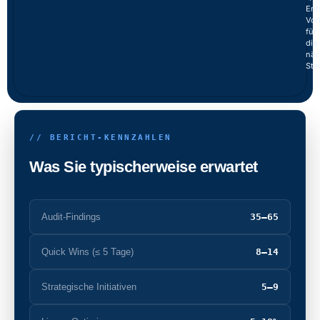
Ent
Vor
für
die
näc
Ste
// BERICHT-KENNZAHLEN
Was Sie typischerweise erwartet
Audit-Findings
35–65
Quick Wins (≤ 5 Tage)
8–14
Strategische Initiativen
5–9