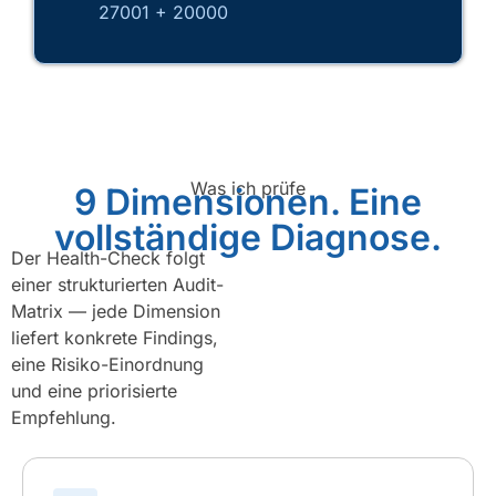
27001 + 20000
Was ich prüfe
9 Dimensionen. Eine
vollständige Diagnose.
Der Health-Check folgt
einer strukturierten Audit-
Matrix — jede Dimension
liefert konkrete Findings,
eine Risiko-Einordnung
und eine priorisierte
Empfehlung.